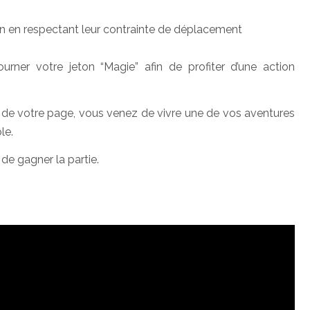
gon en respectant leur contrainte de déplacement
urner votre jeton “Magie” afin de profiter d’une action
if de votre page, vous venez de vivre une de vos aventures
le.
de gagner la partie.