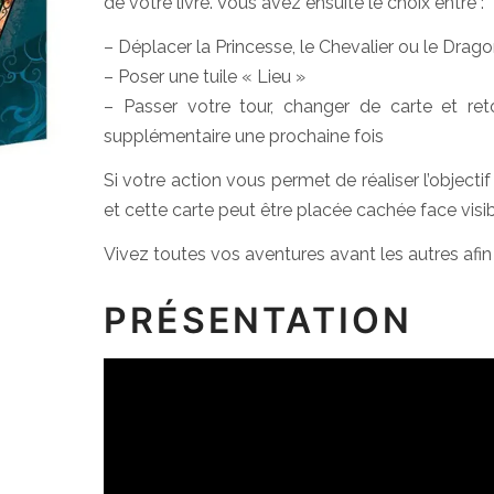
de votre livre. Vous avez ensuite le choix entre :
– Déplacer la Princesse, le Chevalier ou le Dra
– Poser une tuile « Lieu »
– Passer votre tour, changer de carte et reto
supplémentaire une prochaine fois
Si votre action vous permet de réaliser l’object
et cette carte peut être placée cachée face visib
Vivez toutes vos aventures avant les autres afin 
PRÉSENTATION