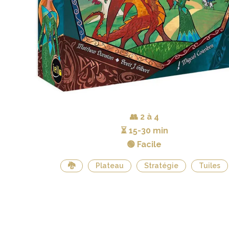
👥
2 à 4
⏳
15-30 min
🟢 Facile
🐉
Plateau
Stratégie
Tuiles