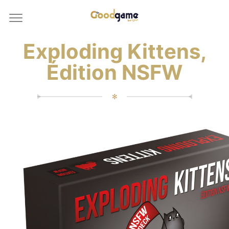
Exploding Kittens,
Édition NSFW
✻