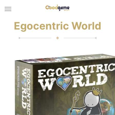
Egocentric World
✻