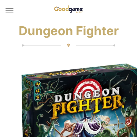
Dungeon Fighter
✻