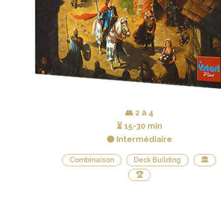
👥
2 à 4
⏳
15-30 min
🟠 Intermédiaire
Combinaison
Deck Building
🏛
🏆