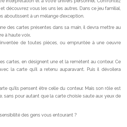
tre interprétation et à votre univers personnel. Confrontez
et découvrez vous les uns les autres. Dans ce jeu familial,
lles aboutissent à un mélange d’exception.
d’une des cartes présentes dans sa main, il devra mettre au
re à haute voix.
, inventée de toutes pièces, ou empruntée à une oeuvre
res cartes, en désignent une et la remètent au conteur. Ce
ec la carte qu’il a retenu auparavant. Puis il dévoilera
te qu’ils pensent être celle du conteur. Mais son rôle est
voie, sans pour autant que la carte choisie saute aux yeux de
 sensibilité des gens vous entourant ?