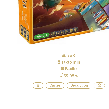
👥
3 à 6
⏳
15-30 min
🟢 Facile
🛒
30.90 €
🛒
Cartes
Déduction
🏆