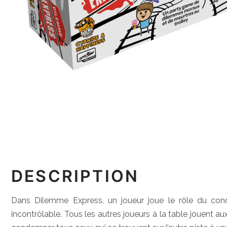
DESCRIPTION
Dans Dilemme Express, un joueur joue le rôle du condu
incontrôlable. Tous les autres joueurs à la table jouent au