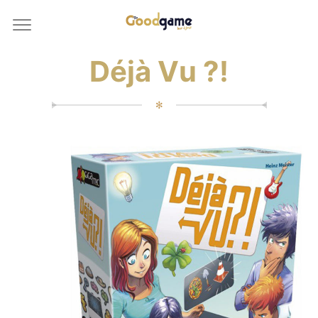
Déjà Vu ?!
✻