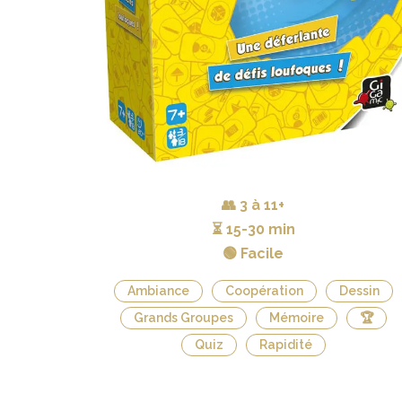
👥
3 à 11+
⏳
15-30 min
🟢 Facile
Ambiance
Coopération
Dessin
Grands Groupes
Mémoire
🏆
Quiz
Rapidité