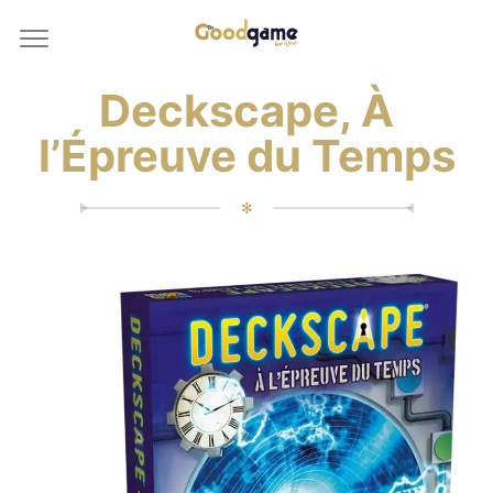
Deckscape, À
l’Épreuve du Temps
✻