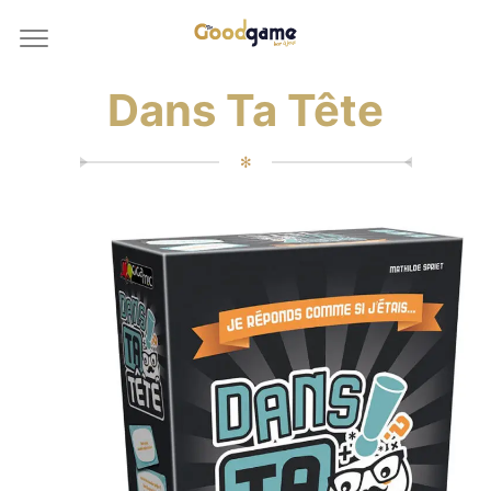
Dans Ta Tête
✻