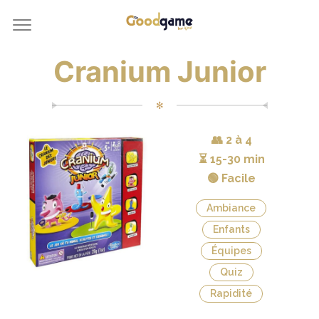
Cranium Junior
✻
👥
2 à 4
⏳
15-30 min
🟢 Facile
Ambiance
Enfants
Équipes
Quiz
Rapidité