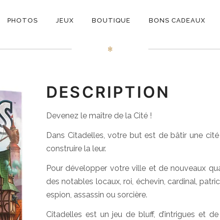
ON
itadelles (4ème éditio
PHOTOS
JEUX
BOUTIQUE
BONS CADEAUX
E
✻
DESCRIPTION
Devenez le maître de la Cité !
Dans Citadelles, votre but est de bâtir une cit
construire la leur.
Pour développer votre ville et de nouveaux quarti
des notables locaux, roi, échevin, cardinal, patrici
espion, assassin ou sorcière.
Citadelles est un jeu de bluff, d’intrigues et d