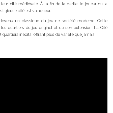
eur cité médiévale. À la fin de la partie, le joueur qui a
estigieuse cité est vainqueur.
 devenu un classique du jeu de société moderne. Cette
es quartiers du jeu originel et de son extension, La Cité
uartiers inédits, offrant plus de variété que jamais !