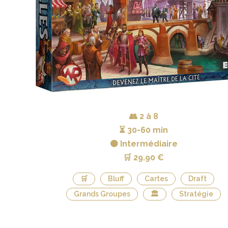
👥
2 à 8
⏳
30-60 min
🟠 Intermédiaire
🛒
29.90 €
🛒
Bluff
Cartes
Draft
Grands Groupes
🏛
Stratégie