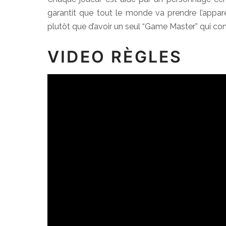
garantit que tout le monde va prendre l’appare
plutôt que d’avoir un seul “Game Master” qui contrôl
VIDEO RÈGLES