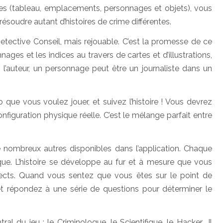
 (tableau, emplacements, personnages et objets), vous
résoudre autant d’histoires de crime différentes.
tective Conseil, mais rejouable. C’est la promesse de ce
nages et les indices au travers de cartes et d’illustrations,
on l’auteur, un personnage peut être un journaliste dans un
 que vous voulez jouer, et suivez l’histoire ! Vous devrez
configuration physique réelle. C’est le mélange parfait entre
e nombreux autres disponibles dans l’application. Chaque
que. L’histoire se développe au fur et à mesure que vous
ects. Quand vous sentez que vous êtes sur le point de
il et répondez à une série de questions pour déterminer le
l du jeu : le Criminologue, le Scientifique, le Hacker… Il