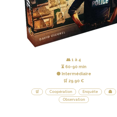
👥
1 à 4
⏳
60-90 min
🟠 Intermédiaire
🛒
29.90 €
🛒
Coopération
Enquête
👻
Observation