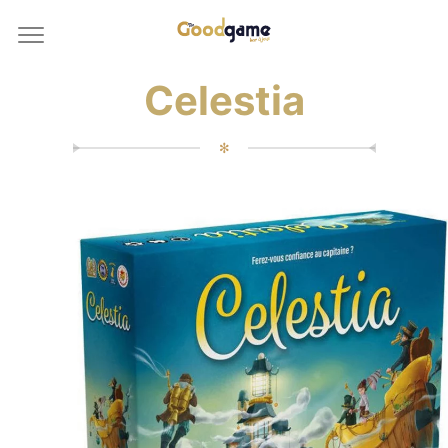
Celestia
✻