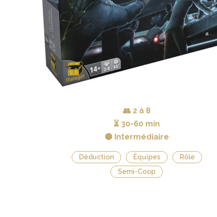
👥
2 à 8
⏳
30-60 min
🟠 Intermédiaire
Déduction
Équipes
Rôle
Semi-Coop