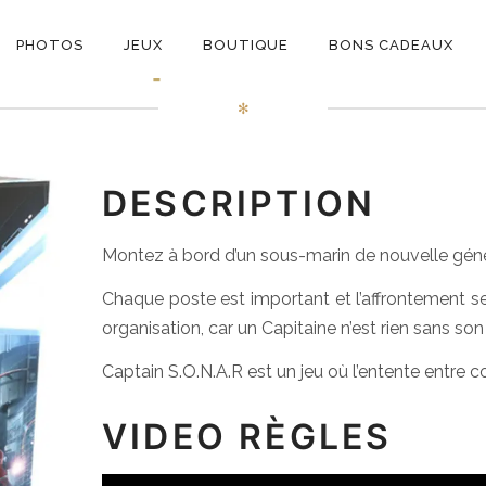
ON
Captain Sonar
PHOTOS
JEUX
BOUTIQUE
BONS CADEAUX
E
✻
DESCRIPTION
Montez à bord d’un sous-marin de nouvelle génér
Chaque poste est important et l’affrontement 
organisation, car un Capitaine n’est rien sans
Captain S.O.N.A.R est un jeu où l’entente entre co
VIDEO RÈGLES