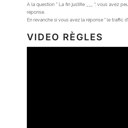
A la question ” La fin justifie ___ “, vous ave
réponse.
En revanche si vous avez la réponse ” le traffic d
VIDEO RÈGLES