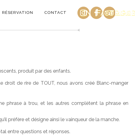
INSTAGRAM
FACEBOO
TRIPA
RÉSERVATION
CONTACT
scents, produit par des enfants.
a le droit de rire de TOUT, nous avons créé Blanc-manger
 une phrase à trou, et les autres complètent la phrase en
 qu’il préfère et désigne ainsi le vainqueur de la manche.
tal entre questions et réponses.