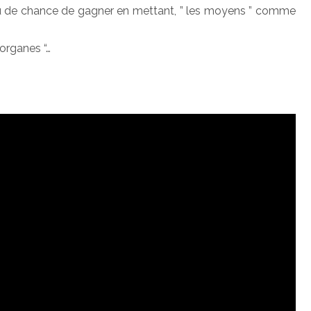
z peu de chance de gagner en mettant, ” les moyens ” comme
’organes “…