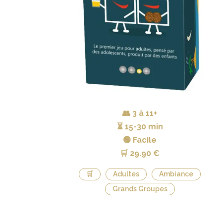
👥
3 à 11+
⏳
15-30 min
🟢 Facile
🛒
29.90 €
🛒
Adultes
Ambiance
Grands Groupes