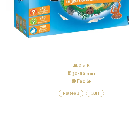
👥
2 à 6
⏳
30-60 min
🟢 Facile
Plateau
Quiz