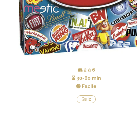
👥
2 à 6
⏳
30-60 min
🟢 Facile
Quiz