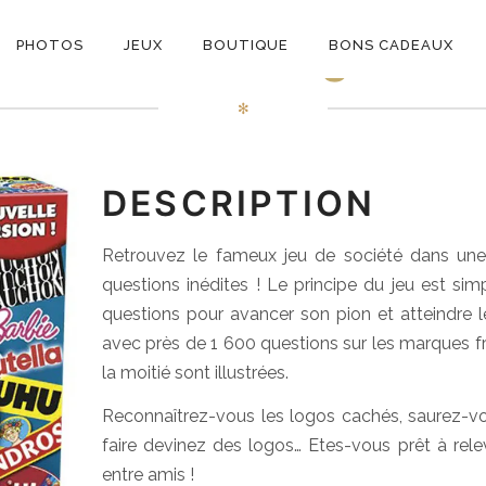
ON
Best of Logo
PHOTOS
JEUX
BOUTIQUE
BONS CADEAUX
E
✻
DESCRIPTION
Retrouvez le fameux jeu de société dans une
questions inédites ! Le principe du jeu est simp
questions pour avancer son pion et atteindre le
avec près de 1 600 questions sur les marques fr
la moitié sont illustrées.
Reconnaîtrez-vous les logos cachés, saurez-vo
faire devinez des logos… Etes-vous prêt à rele
entre amis !