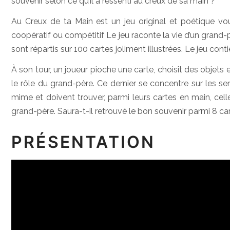
souvenir selon ce qu’il a ressenti au creux de sa main ?
Au Creux de ta Main est un jeu original et poétique vo
coopératif ou compétitif Le jeu raconte la vie d’un grand-
sont répartis sur 100 cartes joliment illustrées. Le jeu co
À son tour, un joueur pioche une carte, choisit des objets 
le rôle du grand-père. Ce dernier se concentre sur les s
mime et doivent trouver, parmi leurs cartes en main, cell
grand-père. Saura-t-il retrouvé le bon souvenir parmi 8 car
PRÉSENTATION