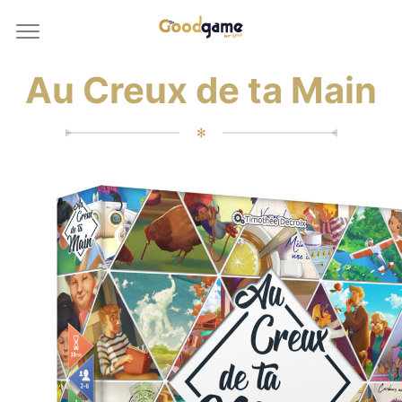
Au Creux de ta Main
✻