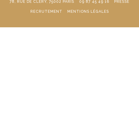
78, RUE DE CLÉRY, 75002 PARIS
09 87 45 49 16
PRESSE
RECRUTEMENT
MENTIONS LÉGALES