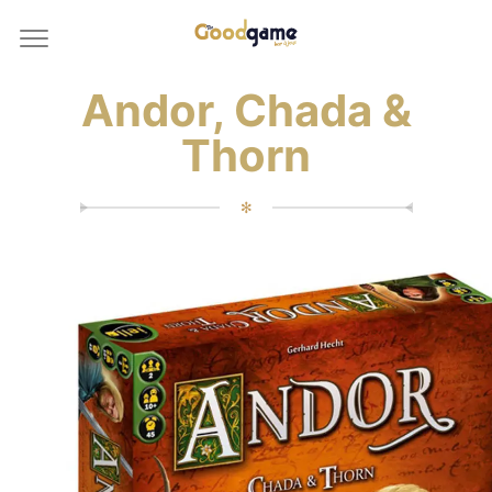
Andor, Chada &
Thorn
✻