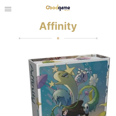
Affinity
✻