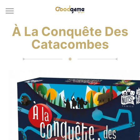
À La Conquête Des
Catacombes
✻