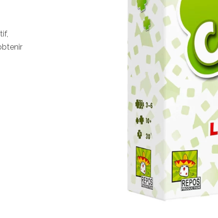
if,
obtenir