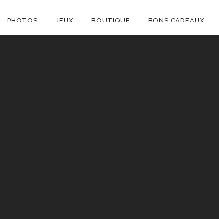
ON
PHOTOS
JEUX
BOUTIQUE
BONS CADEAUX
E
C