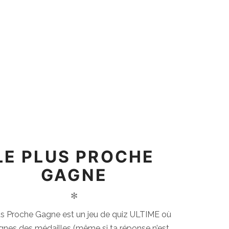
LE PLUS PROCHE
GAGNE
✻
us Proche Gagne est un jeu de quiz ULTIME où
gnes des médailles (même si ta réponse n’est