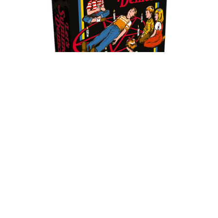
LET’S SUMMON DEMONS
✻
Les enfants du quartier s’ennuient rapidement le
mercredi après-midi… Pourquoi ne pas leur proposer
une activité adaptée à leur âge ?..