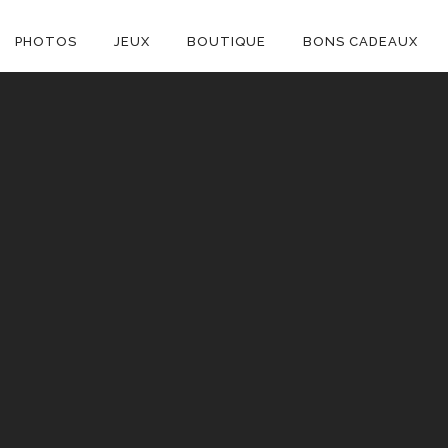
ON
PHOTOS
JEUX
BOUTIQUE
BONS CADEAUX
E
C