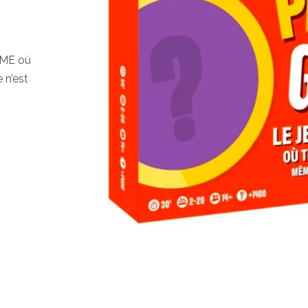
IME où
 n’est