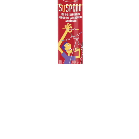
SUSPEND
✻