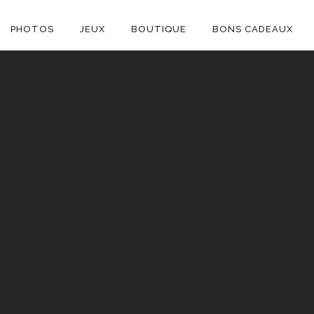
ON
PHOTOS
JEUX
BOUTIQUE
BONS CADEAUX
E
C