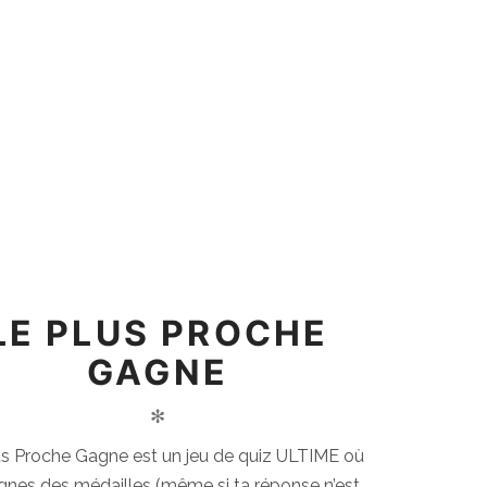
LE PLUS PROCHE
GAGNE
✻
us Proche Gagne est un jeu de quiz ULTIME où
gnes des médailles (même si ta réponse n’est