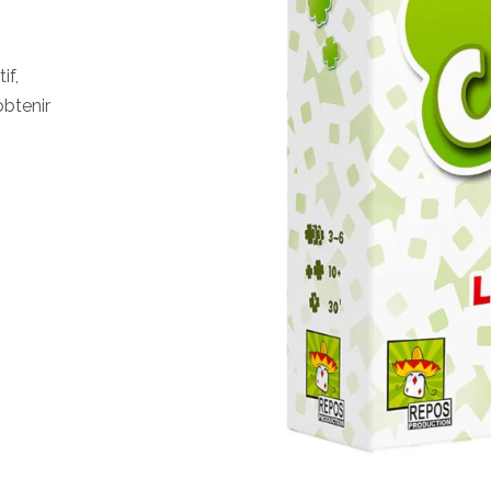
if,
obtenir